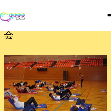
コ
足利市コミュニティー
ン
テ
スポーツリーダー講習
トップ
ン
会
ツ
フィットネス
へ
ス
カウンセリング
キ
ッ
プ
外部講師
ご予約・お問い合わせ
アクセス