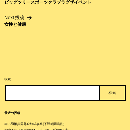
ビッグツリースポーツクラブラグザイベント
稿
ナ
Next 投稿
ビ
女性と健康
ゲ
ー
シ
ョ
ン
検索…
最近の投稿
赤い羽根共同募金助成事業(下野新聞掲載）