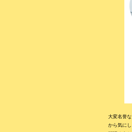
る』
☝
タ
ッ
プ
大変名誉な
から気にし