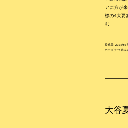
アに方が来
標の4大要
自
む
分
を
投稿日:
2024年8
守
カテゴリー:
過去
る
健
康
講
座
(下
野
大谷
市
き