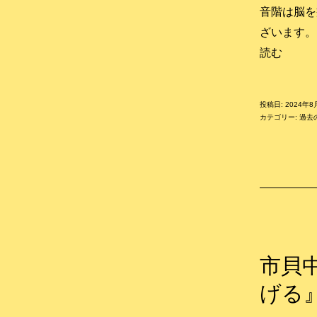
音階は脳を
ざいます。
大
読む
谷
夏
投稿日:
2024年8
祭
カテゴリー:
過去
り
(西
が
岡
小
エ
イ
市貝
サ
げる
ー)