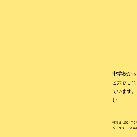
中学校から
と共存して
ています。
市
む
貝
中
投稿日:
2024年2
学
カテゴリー:
過去
校