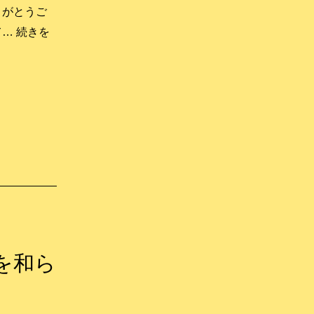
りがとうご
て…
続きを
を和ら