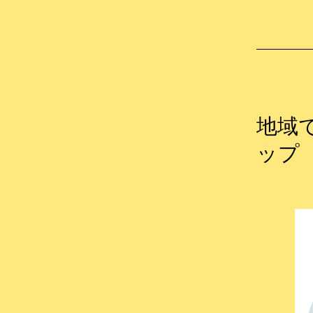
講
座
『デ
ジ
タ
ル
地域
で
ップ
疲
れ
た
脳
を
和
ら
げ