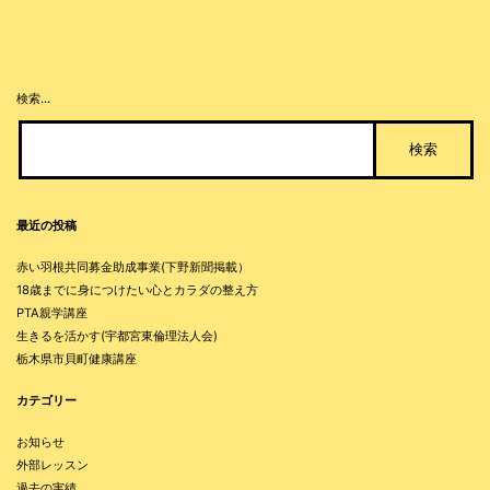
ョ
ン
検索…
最近の投稿
赤い羽根共同募金助成事業(下野新聞掲載）
18歳までに身につけたい心とカラダの整え方
PTA親学講座
生きるを活かす(宇都宮東倫理法人会)
栃木県市貝町健康講座
カテゴリー
お知らせ
外部レッスン
過去の実績