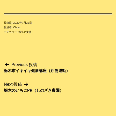
投稿日:
2022年7月22日
作成者:
Clima
カテゴリー:
過去の実績
投
Previous 投稿
栃木市イキイキ健康講座（貯筋運動）
稿
ナ
Next 投稿
ビ
栃木のいちごPR（しのざき農園）
ゲ
ー
シ