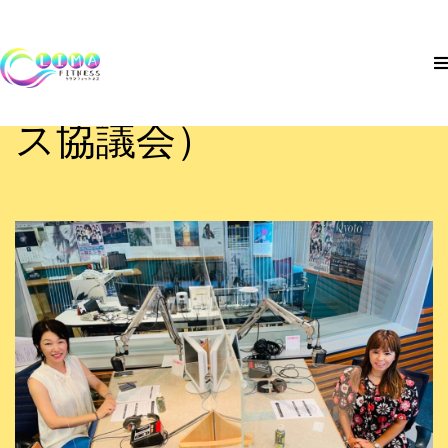
コ
レディオベリー出演
ン
テ
（とちぎニュービジネ
トップ
ン
ス協議会）
ツ
フィットネス
へ
ス
カウンセリング
キ
ッ
プ
外部講師
ご予約・お問い合わせ
アクセス